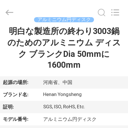
Copyright
©
2021
-
2026
アルミニウム円ディスク
Henan
Yongsheng
明白な製造所の終わり3003鍋
家
Aluminum
Industry
Co.,Ltd..
のためのアルミニウム ディス
All
Rights
Reserved.
プ
ク ブランクDia 50mmに
ロ
1600mm
ダ
起源の場所:
河南省、中国
ク
Henan Yongsheng
ト
ブランド名:
SGS, ISO, RoHS, Etc.
証明:
私
モデル番号:
アルミニウム円ディスク