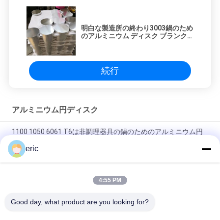
明白な製造所の終わり3003鍋のため
のアルミニウム ディスク ブランク
Dia 50mmに1600mm
続行
アルミニウム円ディスク
1100 1050 6061 T6は非調理器具の鍋のためのアルミニウム円
の版を付ける
eric
丸いアルミニウムプレート 3003 DC アルミニウムサークル
4:55 PM
非調理器具の道具のための1050 3003 5052アルミニウム円形の
円を付けなさい
Good day, what product are you looking for?
すべて