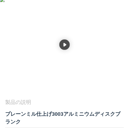
質
管
理
私
達
に
連
絡
製品の説明
し
な
プレーンミル仕上げ3003アルミニウムディスクブ
ランク
さ