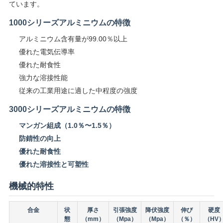
ています。
を
1000シリーズアルミニウムの特徴
要
アルミニウム含有量が99.00％以上
優れた電気伝導率
求
優れた耐食性
し
強力な溶接性能
従来の工業用途に適した中程度の強度
な
3000シリーズアルミニウムの特徴
さ
マンガン組成（1.0％〜1.5％）
い
防錆性の向上
優れた耐食性
優れた溶接性と可塑性
SITEMAP
機械的特性
プ
合金
状
厚さ
引張強度
降伏強度
伸び
硬度
態
（mm）
（Mpa）
（Mpa）
（％）
（HV