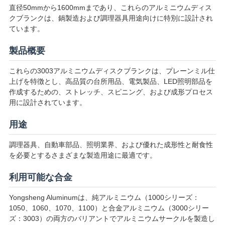
直径50mmから1600mmまであり、これらのアルミニウムディス
い
クブランクは、鍋製造および調理器具用途向けに特別に設計され
ています。
ニ
製品概要
ュ
これらの3003アルミニウムディスクブランクは、プレーンミル仕
上げを特徴とし、高品質の台所用品、電気製品、LED照明部品を
ー
作成するための、ストレッチ、スピニング、および成形プロセス
用に設計されています。
ス
用途
場
調理器具、自動車部品、照明業界、および優れた成形性と耐食性
を必要とするさまざまな製造用途に最適です。
合
利用可能な合金
Yongsheng Aluminumは、純アルミニウム（1000シリーズ：
引
1050、1060、1070、1100）と合金アルミニウム（3000シリー
用
ズ：3003）の両方のバリアントでアルミニウムサークルを製造し