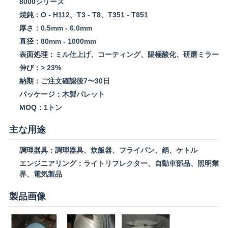
8000シリーズ
焼鈍：
O - H112、T3 - T8、T351 - T851
厚さ：
0.5mm - 6.0mm
直径：
80mm - 1000mm
表面処理：
ミル仕上げ、コーティング、陽極酸化、研磨ミラー
伸び：
> 23%
納期：
ご注文確認後7〜30日
パッケージ：
木製パレット
MOQ：
1トン
主な用途
調理器具：
調理器具、炊飯器、フライパン、鍋、ケトル
エンジニアリング：
ライトリフレクター、自動車部品、照明業
界、電気製品
製品画像