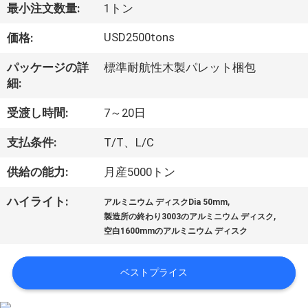
達
最小注文数量:
1トン
に
USD2500tons
価格:
つ
パッケージの詳
標準耐航性木製パレット梱包
い
細:
て
受渡し時間:
7～20日
支払条件:
T/T、L/C
工
供給の能力:
月産5000トン
場
,
ハイライト:
アルミニウム ディスクDia 50mm
旅
,
製造所の終わり3003のアルミニウム ディスク
空白1600mmのアルミニウム ディスク
行
ベストプライス
品