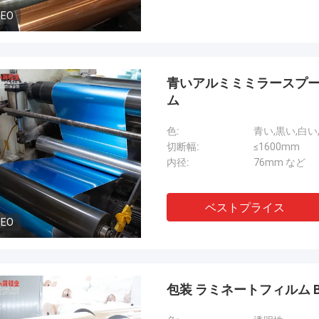
DEO
青いアルミミミラースプーリ
ム
色:
青い,黒い,白い
切断幅:
≤1600mm
内径:
76mm など
ベストプライス
DEO
包装 ラミネートフィルム 