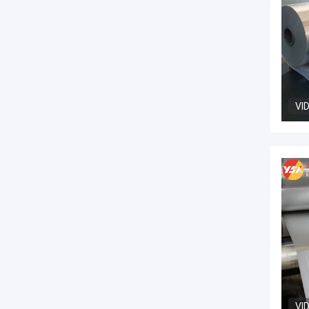
VI
VI