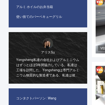
アルミ ホイルのお弁当箱
使い捨てのバーベキューグリル
VI
アリスSu
Zoey
私達の会社およびアルミニウム
私達はYongshengアルミニウムか
間協力している。私達は
ミニウム円を購入し、ガーナにそれ
ongshengは専門アルミ
荷する。私達は2年間非常に協力的
製造者である、私達は彼ら
を維持し、毎月出荷しなければなら
ウム ストリップを購入し
協同の過程において、あらゆるリン
維持する。
常に有効であり、アカウント・マネ
ーは私達が問題をすぐに解決するの
る。私達は信頼できる製造者を見つ
コンタクトパーソン :
Wang
常に幸せである。