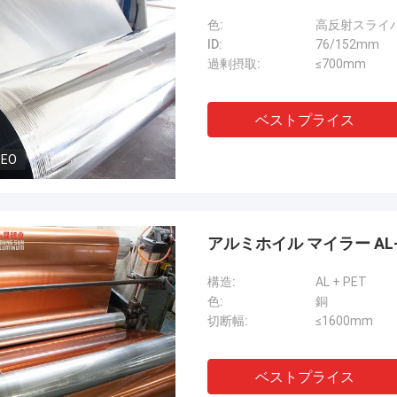
色:
高反射スライ
ID:
76/152mm
過剰摂取:
≤700mm
ベストプライス
DEO
アルミホイル マイラー AL
構造:
AL + PET
色:
銅
切断幅:
≤1600mm
ベストプライス