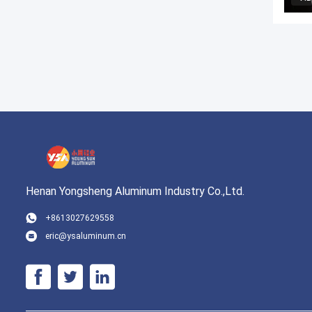
Henan Yongsheng Aluminum Industry Co.,Ltd.
+8613027629558
eric@ysaluminum.cn