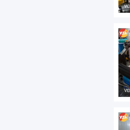
VI
VI