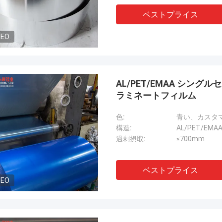
ベストプライス
DEO
AL/PET/EMAA シン
ラミネートフィルム
色:
青い、カスタ
構造:
AL/PET/EMA
過剰摂取:
≤700mm
ベストプライス
DEO