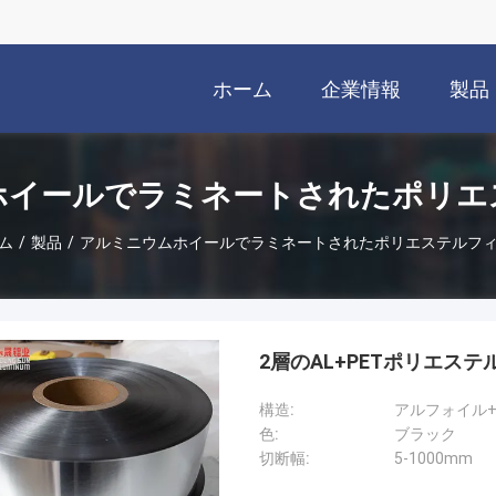
ホーム
企業情報
製品
ホイールでラミネートされたポリエ
ム
/
製品
/
アルミニウムホイールでラミネートされたポリエステルフ
2層のAL+PETポリエス
構造:
アルフォイル+
色:
ブラック
切断幅:
5-1000mm