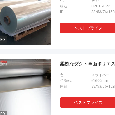
色:
透明性
構造:
CPP+BOPP
ID:
38/53/76/15
ベストプライス
DEO
柔軟なダクト単面ポリエス
色:
スライバー
切断幅:
≤1600mm
内径:
38/53/76/15
ベストプライス
DEO