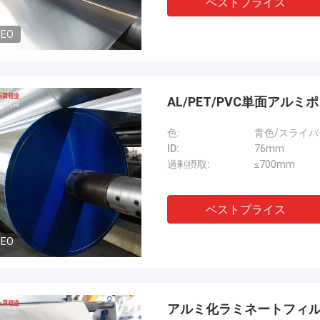
ベストプライス
DEO
AL/PET/PVC単面ア
色:
青色/スライバ
ID:
76mm
過剰摂取:
≤700mm
ベストプライス
DEO
アルミ化ラミネートフィルム 