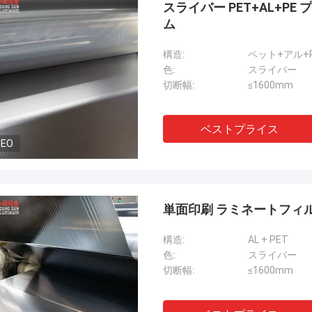
スライバー PET+AL+P
ム
構造:
ペット+アル+
色:
スライバー
切断幅:
≤1600mm
ベストプライス
DEO
アミンMazlum
らのアル
私達は合計Yongshengアルミニウムからの
らを出
浮彫りにされた色のアルミニウム コイルの
単面印刷 ラミネートフィルム
な関係
ほぼ500トンを購入した。質は安定して、
ない。
受渡し時間は速い。私の顧客は私のプロダ
クは非
クトと非常に満足する。私達はYongsheng
構造:
AL + PET
ージャ
アルミニウムに協力し続ける。
色:
スライバー
を助け
切断幅:
≤1600mm
けて非