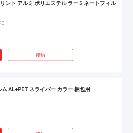
E プリント アルミ ポリエステル ラーミネートフィル
PE
接触
マーティン
私達がYongshengアルミニウムに協力した
時最初に、私達は商品の受渡し時間が非常
 AL+PET スライバー カラー 梱包用
に速く、業務管理者がまた非常に専門だっ
たので、それを非常に容易見つけた。彼は
私がある技術的な問題を解決するのを助け
た。商品はよい商品の2021.1.20そして質
で非常に受け取られた!