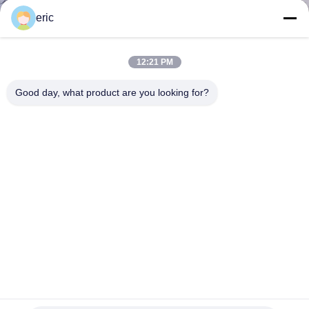
達
eric
に
つ
12:21 PM
い
Good day, what product are you looking for?
て
工
場
旅
行
1050 3003 8011アルミ ホイルのジャンボ ロールの食品等級
品
1500mmの医学のアルミ ホイル