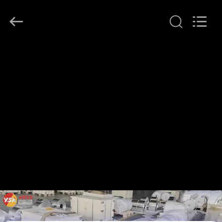
Copyright
©
2021
-
2026
Henan
Yongsheng
家
Aluminum
Industry
Co.,Ltd..
All
Rights
Reserved.
プ
ロ
ダ
ク
ト
私