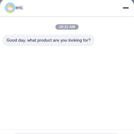
達
eric
に
つ
10:31 AM
い
Good day, what product are you looking for?
て
工
場
旅
行
白いアルミコイル 3003 3004 3105 5005 ALアルミコイル ト
品
リムコーティング