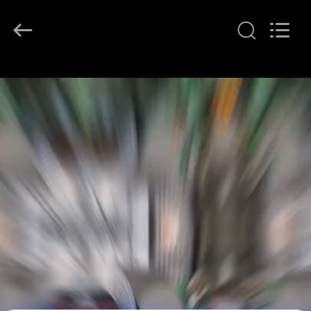
Copyright
©
2021
-
2026
Henan
Yongsheng
家
Aluminum
Industry
Co.,Ltd..
All
Rights
Reserved.
プ
ロ
ダ
ク
ト
私