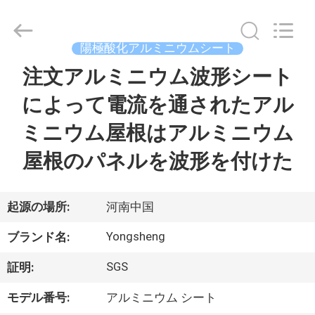
Copyright
©
2021
-
2026
陽極酸化アルミニウムシート
Henan
Yongsheng
注文アルミニウム波形シート
家
Aluminum
Industry
Co.,Ltd..
によって電流を通されたアル
All
Rights
Reserved.
プ
ミニウム屋根はアルミニウム
ロ
屋根のパネルを波形を付けた
ダ
ク
起源の場所:
河南中国
ト
Yongsheng
ブランド名:
SGS
証明:
私
モデル番号:
アルミニウム シート