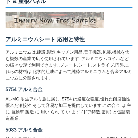
ト & 屋根パネル
い
ニ
アルミニウムシート 応用と特性
ュ
アルミニウムは,建設,製造,キッチン用品,電子機器,包装,機械を含
ー
む複数の産業で広く使用されています. アルミニウムコイルなど
の様々な形で利用できます.,プレート,シート,ストライプ,円盤,こ
ス
れらの材料は,化学的組成によって純粋アルミニウムと合金アルミ
ニウムに分類されます.
場
5754 アルミ合金
AL-MG 耐生アルミ族に属し, 5754 は適度な強度,優れた耐腐蝕性,
合
優れた溶接性,そして容易な加工を提供しています.この合金 は 主
に 自動車 製造 に 用い られ て い ます (ドア鋳造,密封) と缶詰製
造産業.
引
5083 アルミ合金
用