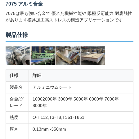
ラ
7075 アルミ合金
イ
7075は最も強い合金で 優れた機械性能や 陽極反応能力 耐腐蝕性
があります模具加工高ストレスの構造アプリケーションです
バ
製品仕様
シ
ー
ポ
リ
仕様
詳細
シ
製品名
アルミニウムシート
ー
合金/グ
10002000年 3000年 5000年 6000年 7000年
レード
8000年
熱度
O-H112,T3-T8,T351-T851
厚さ
0.13mm~350mm