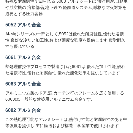
特殊な耐腐蝕性で知られる 5083 アルミシートは 海洋用途,自動車
や航空機の 溶接部品,地下鉄の 軽鉄道システム,厳格な防火対策を
を
必要とする圧力容器.
要
5052 アルミ合金
求
Al-Mgシリーズの一部として,5052は優れた耐腐蝕性,優れた溶接
性,良好な冷たい加工性,および適度な強度を提供します.疲労耐久
し
性も優れている.
な
6061 アルミ合金
熱処理前拉伸プロセスで製造された6061は,優れた加工性能,優れ
さ
た溶接特性,優れた耐腐蝕性,優れた酸化効果を提供しています.
い
6063 アルミ合金
アルミニウム製のドア,窓,カーテン壁のフレームを広く使用する
SITEMAP
6063は,一般的な建築用アルミニウム合金です.
6082 アルミ合金
プ
この熱処理可能なアルミシートは,熱付け性能と耐腐蝕性のある中
等強度を提供し,主に輸送および構造工学産業で使用されます.