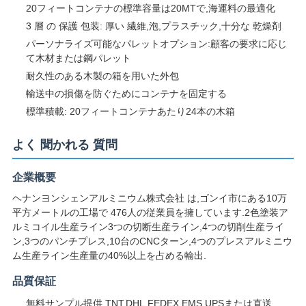
20フィートコンテナの標準容量は20MTで,海運料の最適化
3 層 の 保護 包装: 厚い 繊維,泡,プラスチック,十分な 乾燥剤
パーソナライズ可能なパレットオプション:顧客の要求に応じ
て木材または鋼パレット
耐久性のある木製の箱を用いた外包
輸送中の損傷を防ぐためにコンテナを固定する
標準積載: 20フィートコンテナあたり24本の木箱
よく 聞かれる 質問
企業概要
ヘナンヨンシェンアルミニウム株式会社 は,ゴンイ市にある10万
平方メートルの工場で 476人の従業員を擁しています.2色塗装ア
ルミコイル生産ライン3つの切断生産ライン,4つの切削生産ライ
ン,3つのパンチプレス,10台のCNCターン,4つのプレスアルミニウ
ム生産ライン生産量の40%以上を占める輸出.
品質保証
無料サンプル提供 TNT,DHL,FEDEX,EMS,UPSまたは直送