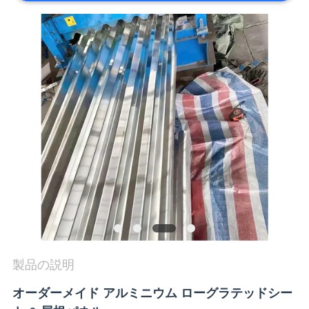
質
管
理
私
達
に
連
絡
し
製品の説明
な
オーダーメイド アルミニウム ローグラテッドシー
さ