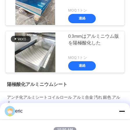
MOQ:1トン
連絡
0.3mmはアルミニウム版
を陽極酸化した
MOQ:1トン
連絡
陽極酸化アルミニウムシート
アンチ化アルミシートコイルロール アルミ合金 汚れ 銀色 アル
ミ
eric
3000のシリーズ1500mmはナンバー プレートのためのアルミ
ニウム シートを陽極酸化した
10:50 AM