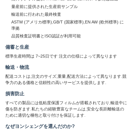
量産前に提供された生産前サンプル
輸送前に行われた最終検査
ASTM (アメリカ標準),GB/T (国家標準),EN AW (欧州標準) に
準拠
品質検査証明書とISO認証が利用可能
備蓄と生産
標準生産時間は 7~25日です 注文の仕様によって異なります
輸送・物流
配送コストは,注文のサイズ,重量,配送方法によって異なります.競
争力のある価格と信頼性の高いサービスを提供します.
損害防止
すべての製品には低粘度保護フィルムが搭載されており,輸送中に
傷を防ぎます.私たちの経験豊富なチームは,安全な長距離輸送の
ために適切な梱包と取り付けを保証します.
なぜヨンシェングを選んだのか?