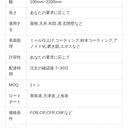
幅
100mm~2200mm
長さ
あなたの要求に応じて
適用す
屋根,天井,布団,溝,玄関壁など
る
表面処
ミール仕上げ,コーティング,粉末コーティング,ア
理
ノイド化,磨き鏡,エボスなど
許容性
あなたの要求に応じて
配達時
注文の確認後 7~30日
間
MOQ
1トン
ロード
青島港,天津港,上海港
ポート
価格条
FOB,CIF,CFR,CNFなど
件