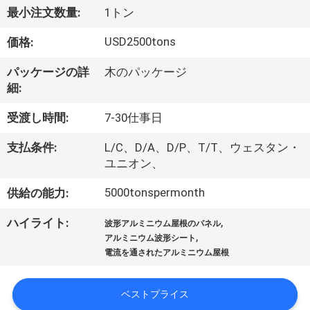
達
最小注文数量:
1トン
に
USD2500tons
価格:
つ
パッケージの詳
木のパッケージ
い
細:
て
受渡し時間:
7-30仕事日
支払条件:
L/C、D/A、D/P、T/T、ウェスタン・
工
ユニオン、
場
5000tonspermonth
供給の能力:
旅
,
ハイライト:
波形アルミニウム屋根のパネル
,
行
アルミニウム波形シート
電流を通されたアルミニウム屋根
品
ベストプライス