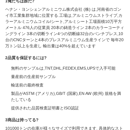
1俺たちは誰だ?
ヘナン・ヨンシェンアルミニウム株式会社 (株) は,河南省のゴン
イ市工業集群地域に位置する.工場は,アルミニウムストライプ,カ
ラーアルミニウムコイル/シート,アルミシート工場面積10万平方
メートル 476人の従業員 20本の鋳造ライン 2本のカラーコーティ
ングライン 3本の切断ライン4つの切断線32台のパンチプレス,10
台のCNCターンと4本のプレスアルミニウム生産ラインで 毎年20
万トン以上を生産し 輸出量は40%を超えています
2品質を保証するには?
無料のサンプルは,TNT,DHL,FEDEX,EMS,UPSで入手可能
量産前の生産前サンプル
輸送前の最終検査
製品がASTM (アメリカ),GB/T (国家),EN AW (欧州) 規格を満
たしている
提供された品質検査証明書とISO認証
3商品は持ってる?
101000トンの在庫が様々なサイズで利用できます. 具体的なスト