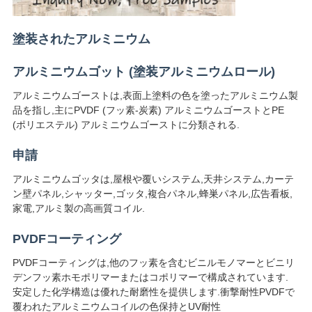
い
塗装されたアルミニウム
ニ
アルミニウムゴット (塗装アルミニウムロール)
ュ
アルミニウムゴーストは,表面上塗料の色を塗ったアルミニウム製
品を指し,主にPVDF (フッ素-炭素) アルミニウムゴーストとPE
ー
(ポリエステル) アルミニウムゴーストに分類される.
ス
申請
アルミニウムゴッタは,屋根や覆いシステム,天井システム,カーテ
ン壁パネル,シャッター,ゴッタ,複合パネル,蜂巣パネル,広告看板,
場
家電,アルミ製の高画質コイル.
合
PVDFコーティング
PVDFコーティングは,他のフッ素を含むビニルモノマーとビニリ
引
デンフッ素ホモポリマーまたはコポリマーで構成されています.
安定した化学構造は優れた耐磨性を提供します.衝撃耐性PVDFで
用
覆われたアルミニウムコイルの色保持とUV耐性