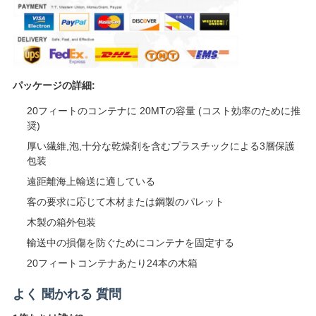
パッケージの詳細:
20フィートのコンテナに 20MTの容量 (コスト効率のために推
奨)
厚い繊維,泡,十分な乾燥剤を含むプラスチックによる3層保護
包装
遠距離海上輸送に適している
客の要求に応じて木材または鋼製のパレット
木製の箱外包装
輸送中の損傷を防ぐためにコンテナを固定する
20フィートコンテナあたり24本の木箱
よく 聞かれる 質問