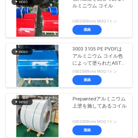
ルミニウム コイル
USD2500tons MOQ:1トン
連絡
3003 3105 PE PVDFは
アルミニウム コイル色
によって塗られたASTM
B209を塗った
USD2500tons MOQ:1トン
連絡
Prepaintedアルミニウム
上塗を施してあるコイル
USD2500tons MOQ:1トン
連絡