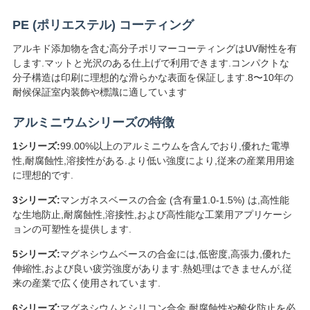
を
PE (ポリエステル) コーティング
要
アルキド添加物を含む高分子ポリマーコーティングはUV耐性を有
します.マットと光沢のある仕上げで利用できます.コンパクトな
求
分子構造は印刷に理想的な滑らかな表面を保証します.8〜10年の
耐候保証室内装飾や標識に適しています
し
アルミニウムシリーズの特徴
な
1シリーズ:
99.00%以上のアルミニウムを含んでおり,優れた電導
さ
性,耐腐蝕性,溶接性がある.より低い強度により,従来の産業用用途
に理想的です.
い
3シリーズ:
マンガネスベースの合金 (含有量1.0-1.5%) は,高性能
な生地防止,耐腐蝕性,溶接性,および高性能な工業用アプリケーシ
ョンの可塑性を提供します.
SITEMAP
5シリーズ:
マグネシウムベースの合金には,低密度,高張力,優れた
伸縮性,および良い疲労強度があります.熱処理はできませんが,従
プ
来の産業で広く使用されています.
6シリーズ:
マグネシウムとシリコン合金 耐腐蝕性や酸化防止を必