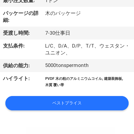
達
最小注文数量:
1トン
に
パッケージの詳
木のパッケージ
細:
つ
受渡し時間:
7-30仕事日
い
て
支払条件:
L/C、D/A、D/P、T/T、ウェスタン・
ユニオン、
5000tonspermonth
供給の能力:
工
,
,
ハイライト:
場
PVDF 木の粒のアルミニウムコイル
建築装飾板
木質 覆い帯
旅
行
ベストプライス
品