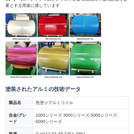
ラ
要とする用途に適しています
イ
バ
シ
ー
ポ
リ
シ
塗装されたアルミの技術データ
ー
製品名
色塗りアルミコイル
合金/グレ
1000シリーズ 3000シリーズ 5000シリーズ
ード
6000シリーズ
熱度
O-H112,T3-T8,T351-T851