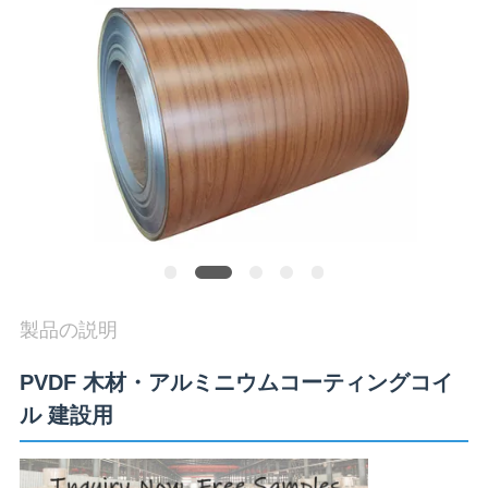
質
管
理
私
達
に
連
製品の説明
絡
PVDF 木材・アルミニウムコーティングコイ
し
ル 建設用
な
さ