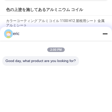
色の上塗を施してあるアルミニウム コイル
カラーコーティング アルミコイル 1100 H12 屋根用シート 金属
アルミシート
eric
アルミコンポジットパネル (ACP) のための色彩塗装アルミニウ
ム
2:00 PM
Prepainted PE PVDF 1060 3003 3004建築材料のための5052色
の上塗を施してあるアルミニウム コイル
Good day, what product are you looking for?
人気カテゴリ
すべて
アルミストリップコ
色の上塗を施してあ
イル
るアルミニウム コイ
ル
アルミ ホイル ロー
アルミニウムシート
ル
プレート