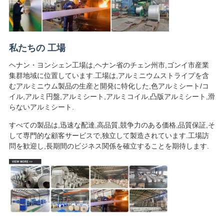
私たちの 工場
ヘナン・ヨンシェン工場は,ヘナン省のチェン州市,ゴンイ市産業
集群地域に位置しています.工場は,アルミニウムストライプを含
むアルミニウム製品の生産と開発に特化した,色アルミシート/コ
イル,アルミ円盤,アルミシート,アルミコイル,凸版アルミシート,滑
らないアルミシート.
すべての製品は,迅速な配達,高品質,競争力のある価格,品質保証,そ
して専門的な顧客サービスで,独立して製造されています.工場訪
問を歓迎し,長期間のビジネス関係を確立することを期待します.