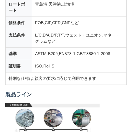
ロードポ
青島港,天津港,上海港
ート
価格条件
FOB,CIF,CFR,CNFなど
支払条件
L/C,D/A,D/P,T/T,ウェスト・ユニオン,マネー・
グラムなど
基準
ASTM-B209,EN573-1,GB/T3880.1-2006
証明書
ISO,RoHS
特別な仕様は,顧客の要求に応じて利用できます
製品ライン