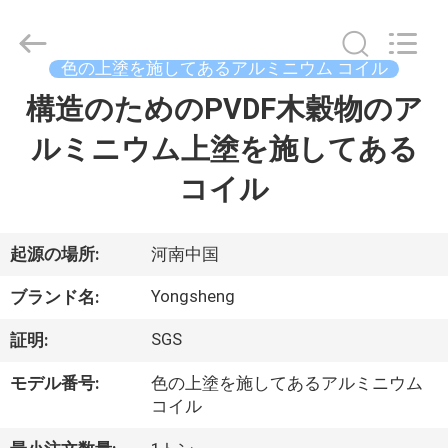
Copyright
©
2021
-
2026
色の上塗を施してあるアルミニウム コイル
Henan
Yongsheng
構造のためのPVDF木穀物のア
家
Aluminum
Industry
Co.,Ltd..
ルミニウム上塗を施してある
All
Rights
Reserved.
プ
コイル
ロ
ダ
起源の場所:
河南中国
ク
Yongsheng
ブランド名:
ト
SGS
証明:
モデル番号:
色の上塗を施してあるアルミニウム
私
コイル