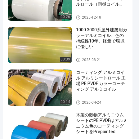
ルロール（雨樋コイル
用）
色の上塗を施してあるアルミ
00:26
2025-12-18
ニウム コイル
1000 3000系屋外建築用カ
ラーアルミコイル、色の
持続性10年、軽量で環境
に優しい
色の上塗を施してあるアルミ
00:39
2025-08-21
ニウム コイル
コーティング アルミコイ
ル アルミシートロール 工
場 PE PVDF カラーコーテ
ィング アルミコイル
色の上塗を施してあるアルミ
00:14
2026-04-24
ニウム コイル
木製の穀物アルミニウム
シートのPE PVDFはアルミ
ニウム色のコーティング
シートをPrepainted