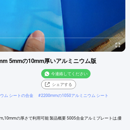
 3mm 5mmの10mm厚いアルミニウム版
今連絡してください
シェアする
ミニウム シートの合金
#
2200mmの1050アルミニウム シート
m,5mm,10mmの厚さで利用可能 製品概要 5005合金アルミプレートは,優
度を提供しています.アノイドフィルムは,3003合金酸化フィルムと比
トの利点 低密度で高張力と長さ ...
もっと見る