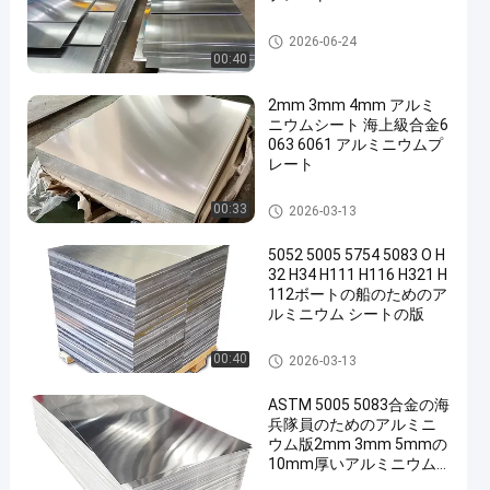
アルミニウムシートプレート
2026-06-24
00:40
2mm 3mm 4mm アルミ
ニウムシート 海上級合金6
063 6061 アルミニウムプ
レート
アルミニウムシートプレート
00:33
2026-03-13
5052 5005 5754 5083 O H
32 H34 H111 H116 H321 H
112ボートの船のためのア
ルミニウム シートの版
アルミニウムシートプレート
00:40
2026-03-13
ASTM 5005 5083合金の海
兵隊員のためのアルミニ
ウム版2mm 3mm 5mmの
10mm厚いアルミニウム
版