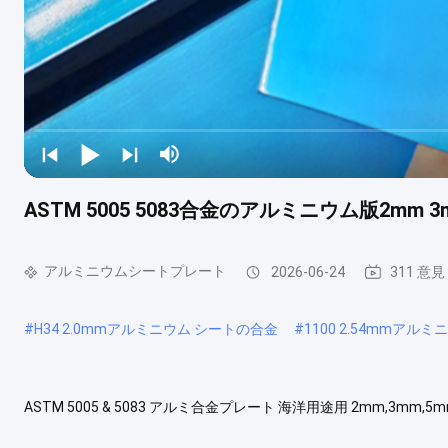
ASTM 5005 5083合金のアルミニウム版2mm
アルミニウムシートプレート
2026-06-24
311 意見
#
H34 2.0mmアルミニウム シートの合金
#
1100 2.54mmアル
ASTM 5005 & 5083 アルミ合金プレート 海洋用途用 2mm,3m
れた耐腐蝕性,優れた溶接性,および例外的な加工性を持つ中程度の強
較して明るい仕上げを提供します.. Yongsheng 5005 アルミプレー